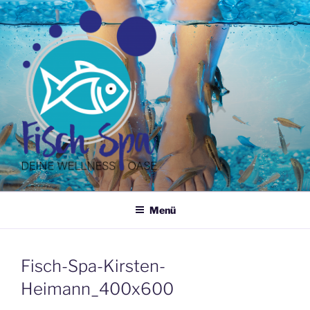
Zum
Inhalt
springen
FUSSPFLEGE HEIMANN
DEINE WELLNESS OASE
Menü
Fisch-Spa-Kirsten-
Heimann_400x600