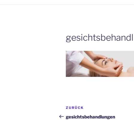
gesichtsbehand
Beitragsnavigation
Vorheriger
ZURÜCK
Beitrag
gesichtsbehandlungen