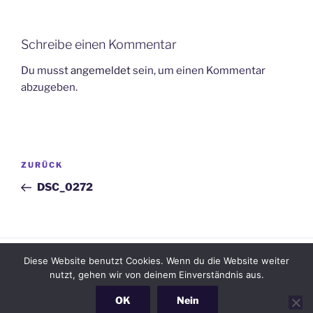
Schreibe einen Kommentar
Du musst
angemeldet
sein, um einen Kommentar
abzugeben.
Beitragsnavigation
Vorheriger
ZURÜCK
Beitrag
DSC_0272
Diese Website benutzt Cookies. Wenn du die Website weiter
Facebook
Email
nutzt, gehen wir von deinem Einverständnis aus.
OK
Nein
Datenschutzerklärung
unterstützt vom Ingenieurbüro