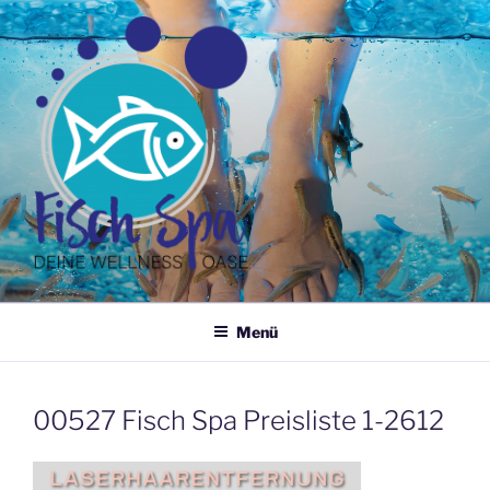
Zum
Inhalt
springen
FUSSPFLEGE HEIMANN
DEINE WELLNESS OASE
Menü
00527 Fisch Spa Preisliste 1-2612